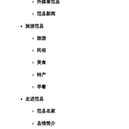
外媒看范县
范县新闻
旅游范县
旅游
民俗
美食
特产
早餐
走进范县
范县名家
县情简介