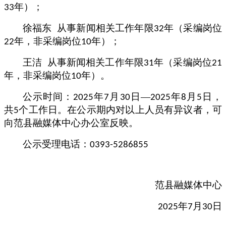
年）；
33
徐福东
从事新闻相关工作年限
年（采编岗位
32
年，非采编岗位
年）；
22
10
王
洁
从事新闻相关工作年限
年（采编岗位
31
21
年，非采编岗位
年）。
10
公示时间
年
月
日
—
年
月
日
，
：
2025
7
30
2025
8
5
共
个工作日
。在公示期内对以上人员有异议者，可
5
向范县融媒体中心办公室反映
。
公示受理
电话
：0393-5286855
范县融媒体中心
年
月
日
2025
7
30