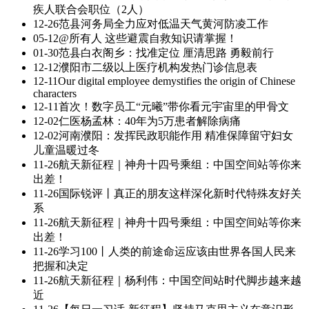
疾人联合会职位（2人）
12-26
范县河务局全力应对低温天气黄河防凌工作
05-12
@所有人 这些避震自救知识请掌握！
01-30
范县白衣阁乡：找准定位 厘清思路 勇毅前行
12-12
濮阳市二级以上医疗机构发热门诊信息表
12-11
Our digital employee demystifies the origin of Chinese
characters
12-11
首次！数字员工“元曦”带你看元宇宙里的甲骨文
12-02
仁医杨孟林：40年为5万患者解除病痛
12-02
河南濮阳：发挥民政职能作用 精准保障留守妇女
儿童温暖过冬
11-26
航天新征程｜神舟十四号乘组：中国空间站等你来
出差！
11-26
国际锐评丨真正的朋友这样深化新时代特殊友好关
系
11-26
航天新征程｜神舟十四号乘组：中国空间站等你来
出差！
11-26
学习100丨人类的前途命运应该由世界各国人民来
把握和决定
11-26
航天新征程｜杨利伟：中国空间站时代脚步越来越
近