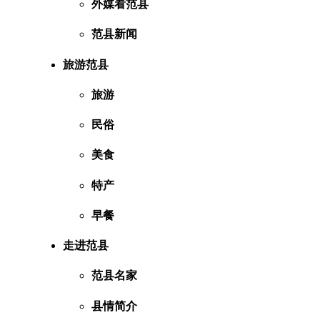
外媒看范县
范县新闻
旅游范县
旅游
民俗
美食
特产
早餐
走进范县
范县名家
县情简介