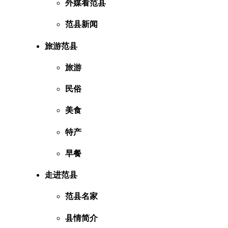
外媒看范县
范县新闻
旅游范县
旅游
民俗
美食
特产
早餐
走进范县
范县名家
县情简介