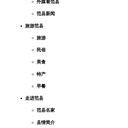
外媒看范县
范县新闻
旅游范县
旅游
民俗
美食
特产
早餐
走进范县
范县名家
县情简介