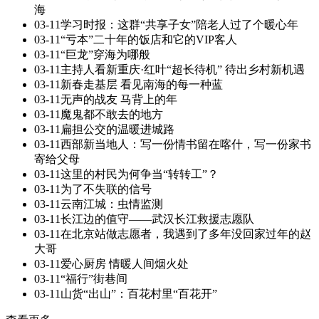
海
03-11
学习时报：这群“共享子女”陪老人过了个暖心年
03-11
“亏本”二十年的饭店和它的VIP客人
03-11
“巨龙”穿海为哪般
03-11
主持人看新重庆·红叶“超长待机” 待出乡村新机遇
03-11
新春走基层 看见南海的每一种蓝
03-11
无声的战友 马背上的年
03-11
魔鬼都不敢去的地方
03-11
扁担公交的温暖进城路
03-11
西部新当地人：写一份情书留在喀什，写一份家书
寄给父母
03-11
这里的村民为何争当“转转工”？
03-11
为了不失联的信号
03-11
云南江城：虫情监测
03-11
长江边的值守——武汉长江救援志愿队
03-11
在北京站做志愿者，我遇到了多年没回家过年的赵
大哥
03-11
爱心厨房 情暖人间烟火处
03-11
“福行”街巷间
03-11
山货“出山”：百花村里“百花开”