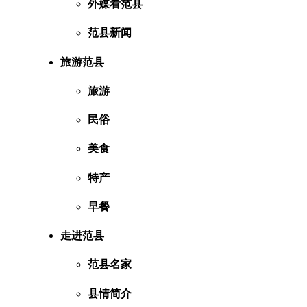
外媒看范县
范县新闻
旅游范县
旅游
民俗
美食
特产
早餐
走进范县
范县名家
县情简介