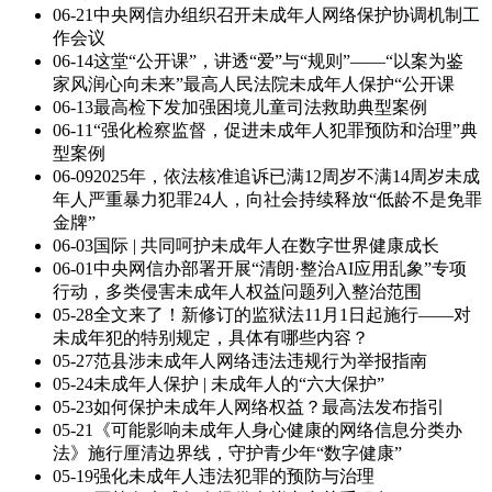
06-21
中央网信办组织召开未成年人网络保护协调机制工
作会议
06-14
这堂“公开课”，讲透“爱”与“规则”——“以案为鉴
家风润心向未来”最高人民法院未成年人保护“公开课
06-13
最高检下发加强困境儿童司法救助典型案例
06-11
“强化检察监督，促进未成年人犯罪预防和治理”典
型案例
06-09
2025年，依法核准追诉已满12周岁不满14周岁未成
年人严重暴力犯罪24人，向社会持续释放“低龄不是免罪
金牌”
06-03
国际 | 共同呵护未成年人在数字世界健康成长
06-01
中央网信办部署开展“清朗·整治AI应用乱象”专项
行动，多类侵害未成年人权益问题列入整治范围
05-28
全文来了！新修订的监狱法11月1日起施行——对
未成年犯的特别规定，具体有哪些内容？
05-27
范县涉未成年人网络违法违规行为举报指南
05-24
未成年人保护 | 未成年人的“六大保护”
05-23
如何保护未成年人网络权益？最高法发布指引
05-21
《可能影响未成年人身心健康的网络信息分类办
法》施行厘清边界线，守护青少年“数字健康”
05-19
强化未成年人违法犯罪的预防与治理