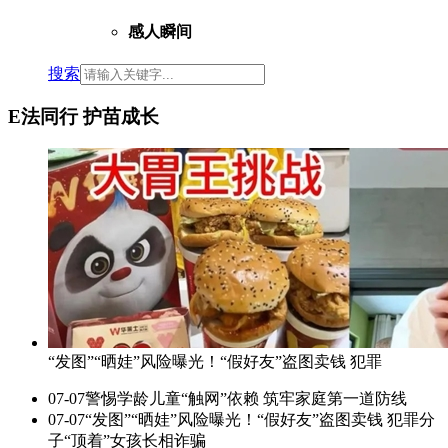
感人瞬间
搜索
E法同行 护苗成长
“发图”“晒娃”风险曝光！“假好友”盗图卖钱 犯罪
07-07
警惕学龄儿童“触网”依赖 筑牢家庭第一道防线
07-07
“发图”“晒娃”风险曝光！“假好友”盗图卖钱 犯罪分
子“顶着”女孩长相诈骗