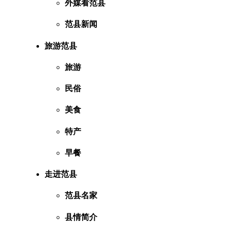
外媒看范县
范县新闻
旅游范县
旅游
民俗
美食
特产
早餐
走进范县
范县名家
县情简介