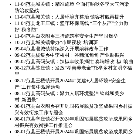
11-04
范县城关镇：精准施策 全面打响秋冬季大气污染
防治攻坚战
11-04
范县城关镇：人居环境齐整治 镇容村貌再提升
11-04
范县龙王庄镇：坚守环保底线 “三个从严”全力做
好“秋冬防”
11-04
范县白衣阁乡三措施筑牢安全生产坚固堡垒
10-21
范县城关镇举办“市民夜校”培训班
09-04
范县濮城镇持续深入开展殡葬改革工作
09-02
范县杨集乡中李桥村：谷穗沉甸甸 产业助振兴
09-02
范县高码头镇：辣椒丰收采摘忙 奏响增收“椒”响曲
08-12
范县陈庄镇：发放“孝善养老金”托举乡村文明幸福
里
08-12
范县王楼镇开展2024年“党建+人居环境+安全生
产”工作集中观摩活动
08-12
范县高码头镇：聚力人居环境整治 绘就和美乡
村“新图景”
08-01
范县白衣阁乡召开巩固拓展脱贫攻坚成果同乡村振
兴有效衔接工作专题会
08-01
范县辛庄镇召开2024年巩固拓展脱贫攻坚成果同乡
村振兴有效衔接工作推进会
08-01
范县王楼镇开展2024年巩固拓展脱贫攻坚成果同乡