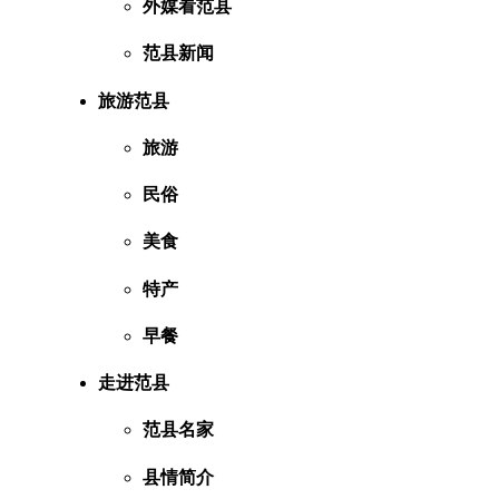
外媒看范县
范县新闻
旅游范县
旅游
民俗
美食
特产
早餐
走进范县
范县名家
县情简介