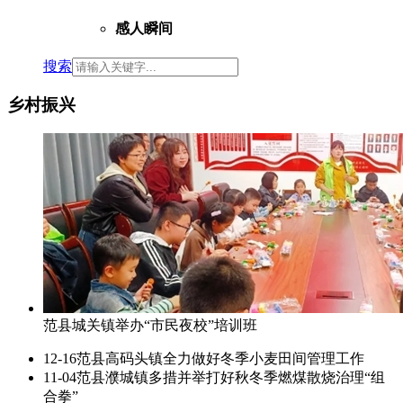
感人瞬间
搜索
乡村振兴
范县城关镇举办“市民夜校”培训班
12-16
范县高码头镇全力做好冬季小麦田间管理工作
11-04
范县濮城镇多措并举打好秋冬季燃煤散烧治理“组
合拳”