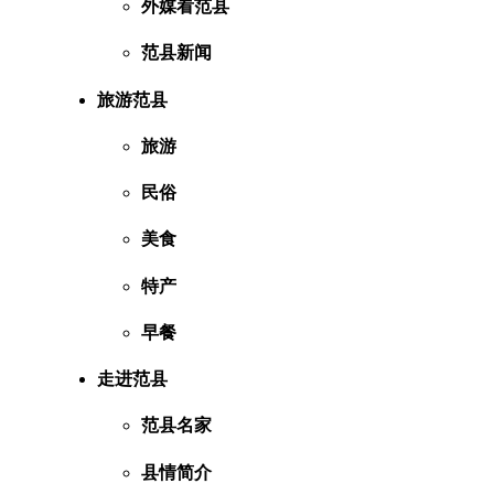
外媒看范县
范县新闻
旅游范县
旅游
民俗
美食
特产
早餐
走进范县
范县名家
县情简介