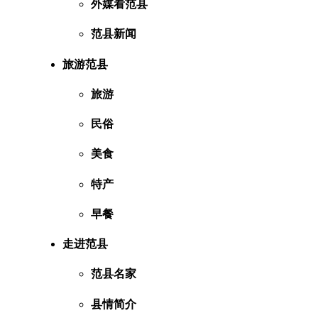
外媒看范县
范县新闻
旅游范县
旅游
民俗
美食
特产
早餐
走进范县
范县名家
县情简介