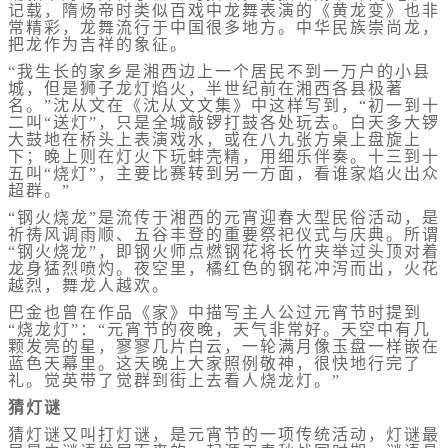
记载，隋炀帝时类似百戏中龙舞表演的《黄龙变》也非
常精彩，龙舞流行于中国很多地方。中华民族崇尚龙，
把龙作为吉祥的象征。
“我生长的家乡是湘西边上一个居民不到一万户的小县
城，但是狮子龙灯焰火，半世纪前在湘西各县极著
名。”沈从文在《沈从文文集》中这样写到，“初一到十
二叫“送灯”，只是全城敲锣打鼓各处玩去。白天多大锣
大鼓地在桥头上表演戏水，或在八九张方桌上盘旋上
下；晚上则在灯火下玩蚌壳精，用细乐伴奏。十三到十
五叫“烧灯”，主要比赛转到另一方面，看谁家焰火出众
超群。”
“钢火烧龙”是流传于湘西的元宵迎春大型民俗活动，是
祈祷风调雨顺、五谷丰登的重要祭祀仪式与庆典。所谓
“钢火烧龙”，即钢火师点燃钢花将长竹夹举过头顶对着
龙身猛烈喷灼。夜空里，橘红色的钢花冲泻而出，火花
越烈，舞龙人越欢。
巴金也曾在作品《家》中描写主人公过元宵节时提到
“烧龙灯”：“元宵节的夜晚，天气非常好。天空中有几
颗发亮的星，寥寥几片白云，一轮满月像玉盘一样嵌在
蓝色天幕里。这天晚上大家照例敬神，很快地行完了
礼。觉英带了觉群到街上去看人烧龙灯。”
猜灯谜
猜灯谜又叫打灯谜，是元宵节的一项传统活动，灯谜最