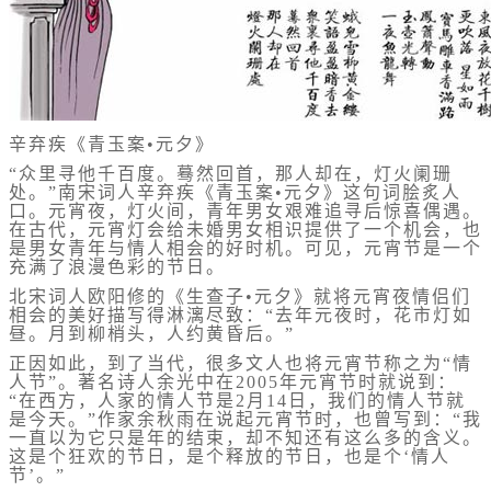
辛弃疾《青玉案•元夕》
“众里寻他千百度。蓦然回首，那人却在，灯火阑珊
处。”南宋词人辛弃疾《青玉案•元夕》这句词脍炙人
口。元宵夜，灯火间，青年男女艰难追寻后惊喜偶遇。
在古代，元宵灯会给未婚男女相识提供了一个机会，也
是男女青年与情人相会的好时机。可见，元宵节是一个
充满了浪漫色彩的节日。
北宋词人欧阳修的《生查子•元夕》就将元宵夜情侣们
相会的美好描写得淋漓尽致：“去年元夜时，花市灯如
昼。月到柳梢头，人约黄昏后。”
正因如此，到了当代，很多文人也将元宵节称之为“情
人节”。著名诗人余光中在2005年元宵节时就说到：
“在西方，人家的情人节是2月14日，我们的情人节就
是今天。”作家余秋雨在说起元宵节时，也曾写到：“我
一直以为它只是年的结束，却不知还有这么多的含义。
这是个狂欢的节日，是个释放的节日，也是个‘情人
节’。”