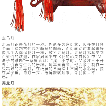
走马灯
走马灯正是花灯的一种。外形多为宫灯状，因多在灯各
个面上绘制古代武将骑马的图画，而灯转动时看起来好
像几个人你追我赶一样，故名走马灯。走马灯尤其受到
百姓们的欢迎，作家周国平在《我的心灵自传》中“父
与子的难题”一章曾说到：“我上小学时，父亲才三十开
外，仍很有生活的乐趣。每年元宵节，他会亲手制作一
只精致的走马灯，在纸屏的各面绘上不同的水彩画，挂
在屋子里。电灯一亮，纸屏旋转起来，令我惊喜不
已。”
舞龙灯