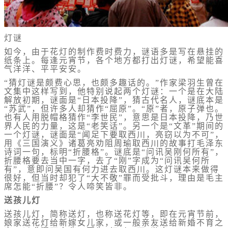
灯谜
如今，由于花灯的制作费时费力，谜语多是写在悬挂的
纸条上。每逢元宵节，各个地方都打出灯谜，希望能喜
气洋洋、平平安安。
“猜灯谜是颇费心思，也颇多趣话的。”作家梁羽生曾在
文集中这样写到，他特别说起两个灯谜：一个是在大陆
解放初期，谜面是“日本投降”，猜古代名人，谜底本是
“苏武”，但许多人却猜作“屈原”。“原”者，原子弹也。
也有人用脱帽格猜作“李世民”，意思是日本投降，乃世
界人民的力量，这是“老笑话”。另一个是“文革”期间的
一个灯谜，谜面是“闻足下要取西川，亮窃以为不可”，
用《三国演义》诸葛亮劝阻周瑜取西川的故事打毛泽东
诗词一句，标明“折腰格”。谜底是“问讯吴刚何所有”，
折腰格要去当中一字，去了“刚”字成为“问讯吴何所
有”，意即问吴国有何力进去取西川。这灯谜本来做得
很好，但当时却犯了“大不敬”罪而受批斗，理由是毛主
席怎能“折腰”？令人啼笑皆非。
送孩儿灯
送孩儿灯，简称送灯，也称送花灯等，即在元宵节前，
娘家送花灯给新嫁女儿家，或一般亲友送给新婚不育之