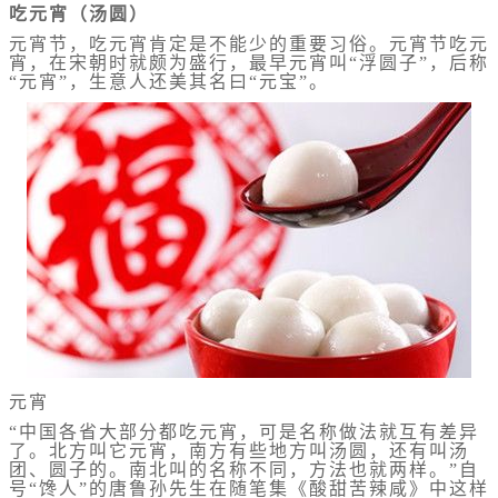
吃元宵（汤圆）
元宵节，吃元宵肯定是不能少的重要习俗。元宵节吃元
宵，在宋朝时就颇为盛行，最早元宵叫“浮圆子”，后称
“元宵”，生意人还美其名曰“元宝”。
元宵
“中国各省大部分都吃元宵，可是名称做法就互有差异
了。北方叫它元宵，南方有些地方叫汤圆，还有叫汤
团、圆子的。南北叫的名称不同，方法也就两样。”自
号“馋人”的唐鲁孙先生在随笔集《酸甜苦辣咸》中这样