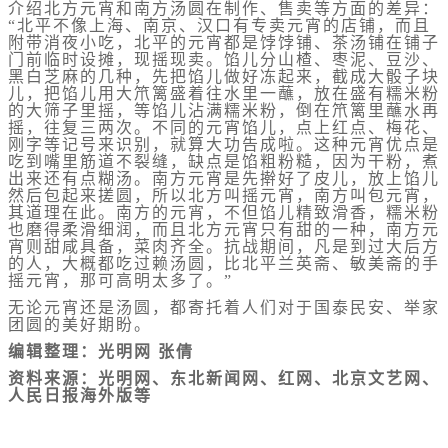
介绍北方元宵和南方汤圆在制作、售卖等方面的差异：
“北平不像上海、南京、汉口有专卖元宵的店铺，而且
附带消夜小吃，北平的元宵都是饽饽铺、茶汤铺在铺子
门前临时设摊，现摇现卖。馅儿分山楂、枣泥、豆沙、
黑白芝麻的几种，先把馅儿做好冻起来，截成大骰子块
儿，把馅儿用大笊篱盛着往水里一蘸，放在盛有糯米粉
的大筛子里摇，等馅儿沾满糯米粉，倒在笊篱里蘸水再
摇，往复三两次。不同的元宵馅儿，点上红点、梅花、
刚字等记号来识别，就算大功告成啦。这种元宵优点是
吃到嘴里筋道不裂缝，缺点是馅粗粉糙，因为干粉，煮
出来还有点糊汤。南方元宵是先擀好了皮儿，放上馅儿
然后包起来搓圆，所以北方叫摇元宵，南方叫包元宵，
其道理在此。南方的元宵，不但馅儿精致滑香，糯米粉
也磨得柔滑细润，而且北方元宵只有甜的一种，南方元
宵则甜咸具备，菜肉齐全。抗战期间，凡是到过大后方
的人，大概都吃过赖汤圆，比北平兰英斋、敏美斋的手
摇元宵，那可高明太多了。”
无论元宵还是汤圆，都寄托着人们对于国泰民安、举家
团圆的美好期盼。
编辑整理：光明网 张倩
资料来源：光明网、东北新闻网、红网、北京文艺网、
人民日报海外版等