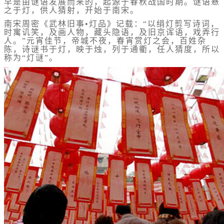
早是由谜语发展而来的，起源于春秋战国时期。谜语悬
之于灯，供人猜射，开始于南宋。
南宋周密《武林旧事•灯品》记载：“以绢灯剪写诗词，
时寓讥笑，及画人物，藏头隐语，及旧京诨语，戏弄行
人。”元宵佳节，帝城不夜，春宵赏灯之会，百姓杂
陈，诗谜书于灯，映于烛，列于通衢，任人猜度，所以
称为“灯谜”。