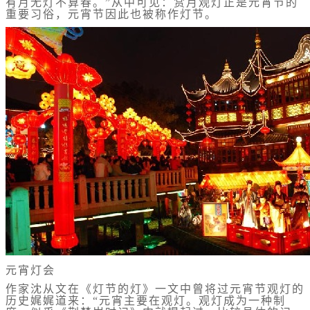
有月无灯不算春。”从中可见：赏月观灯正是元宵节的
重要习俗，元宵节因此也被称作灯节。
元宵灯会
作家沈从文在《灯节的灯》一文中曾将过元宵节观灯的
历史娓娓道来：“元宵主要在观灯。观灯成为一种制