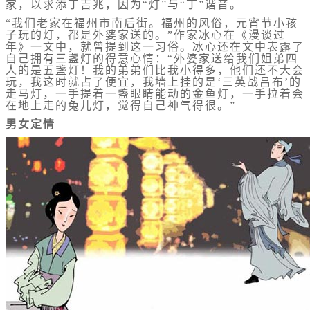
家，以求添丁吉兆，因为“灯”与“丁”谐音。
“我们老家在福州市南后街。福州的风俗，元宵节小孩
子玩的灯，都是外婆家送的。”作家冰心在《漫谈过
年》一文中，就曾提到这一习俗。冰心还在文中表露了
自己拥有三盏灯的得意心情：“外婆家送给我们姐弟四
人的是五盏灯！我的弟弟们比我小得多，他们还不大会
玩，我这时就占了便宜，我墙上挂的是‘三英战吕布’的
走马灯，一手提着一盏眼睛能动的金鱼灯，一手拉着会
在地上走的兔儿灯，觉得自己神气得很。”
男女定情