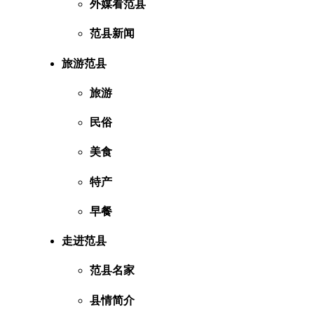
外媒看范县
范县新闻
旅游范县
旅游
民俗
美食
特产
早餐
走进范县
范县名家
县情简介