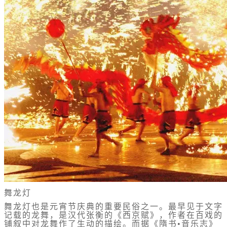
舞龙灯
舞龙灯也是元宵节庆典的重要民俗之一。最早见于文字
记载的龙舞，是汉代张衡的《西京赋》，作者在百戏的
铺叙中对龙舞作了生动的描绘。而据《隋书•音乐志》