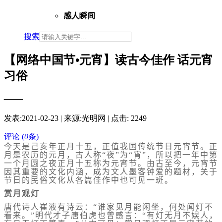
感人瞬间
搜索
【网络中国节•元宵】读古今佳作 话元宵
习俗
——
发表:
2021-02-23
| 来源:光明网 | 点击:
2249
评论 (
0
条)
今天是己亥年正月十五，正值我国传统节日元宵节。正
月是农历的元月，古人称“夜”为“宵”，所以把一年中第
一个月圆之夜正月十五称为元宵节。由古至今，元宵节
因其重要的文化内涵，成为文人墨客钟爱的题材，关于
节日的民俗文化从各篇佳作中也可见一斑。
赏月观灯
唐代诗人崔液有诗云：“谁家见月能闲坐，何处闻灯不
看来。”明代才子唐伯虎也曾感言：“有灯无月不娱人，