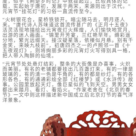
度，似乎《荆楚岁时记》中就提起过，比较具体的记
载，实起始于唐初，发展于两宋，来源则出于汉代。”
元宵节“挂花灯”的习俗一直流传至今。
“火树银花合，星桥铁锁开。暗尘随马去，明月逐人
来。”唐代诗人苏味道这首流传甚广的《正月十五夜》
活灵活现地描绘出元宵夜灯火辉煌，人们愉快地赏月、
出游的迷人画面。“锦里开芳宴，兰红艳早年。缛彩遥
分地，繁光远缀天。接汉疑星落，依楼似月悬。别有千
金笑，来映九枝前”，初唐四杰之一的卢照邻一首《十
五夜观灯》，则将绚丽多彩的元宵灯火写得别具一格，
把人带入陶醉的仙境。
“元宵节处处悬灯结彩，整条的大街像是办喜事，火炽
而美丽。有名的老铺都要挂出几百盏灯来，有的一律是
玻璃的，有的清一色是牛角的，有的都是纱灯。有的各
形各色，有的通通彩绘全部《红楼梦》或《水浒传》故
事。公园里放起天灯，像巨星似的飞到天空。男男女女
都出来踏月、看灯、看焰火。”作家老舍在《北京的春
节》一文中则这样描述新中国成立后北京灯节的喜气洋
洋景象。