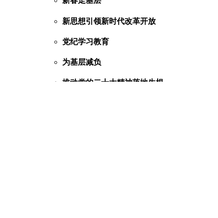
新春走基层
新思想引领新时代改革开放
党纪学习教育
为基层减负
推动党的二十大精神落地生根
网络中国节
行走河南·读懂中国
预防未成年人网络沉迷
社会主义核心价值观
全面转型高质量发展决胜攻坚年
学思想、强党性、重实践、建新功