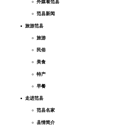
外媒看范县
范县新闻
旅游范县
旅游
民俗
美食
特产
早餐
走进范县
范县名家
县情简介