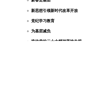
新春走基层
新思想引领新时代改革开放
党纪学习教育
为基层减负
推动党的二十大精神落地生根
网络中国节
行走河南·读懂中国
预防未成年人网络沉迷
社会主义核心价值观
全面转型高质量发展决胜攻坚年
学思想、强党性、重实践、建新功